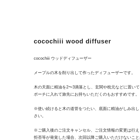
cocochiii wood diffuser
cocochiii ウッドディフューザー
メープルの木を削り出して作ったディフューザーです。
木の天面に精油を2〜3滴落とし、玄関や枕元などに置い
ポーチに入れて旅先にお持ちいただくのもおすすめです。
※使い続けると木の道管をつたい、底面に精油がしみ出し
さい。
※ご購入後のご注文キャンセル、ご注文情報の変更は行え
拒否等が発覚した場合、次回以降ご購入いただけないこと